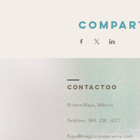
Compar
ContactoO
Riviera Maya, México.
Teléfono: 984. 238 . 4277
fluye@magicalexperience.com