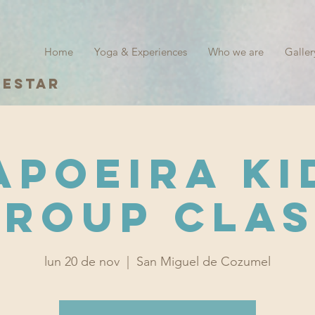
Home
Yoga & Experiences
Who we are
Galler
nestar
apoeira Ki
Group Clas
lun 20 de nov
  |  
San Miguel de Cozumel