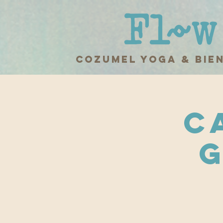
cozumel yoga & bie
C