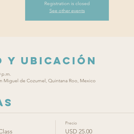
Registration is closed
See other events
 y ubicación
0 p.m.
n Miguel de Cozumel, Quintana Roo, Mexico
as
Precio
Class
USD 25.00