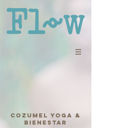
cozumel yoga &
bienestar